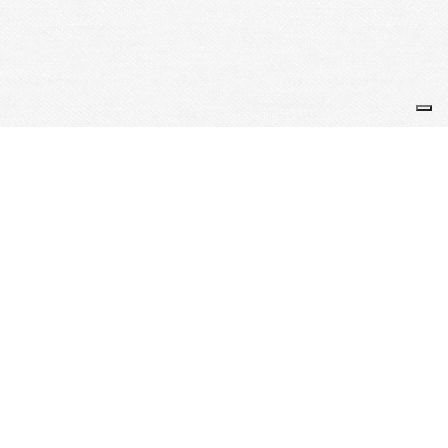
Je m'abonne à la newsletter
OK
Plan du site
Licences
Mentions légales
CGUV
Paramétrer vos cookies
Se connecter
Propulsé par AssoConnect, le logiciel des
associations Sportives