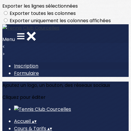
Exporter les lignes sélectionnées
Exporter toutes les colonnes
Exporter uniquement les colonnes affichées
Menu
<
>
Inscription
Formulaire
Ajoutez un logo, un bouton, des réseaux sociaux
Cliquez pour éditer
Accueil
▴
▾
Cours & Tarifs
▴
▾